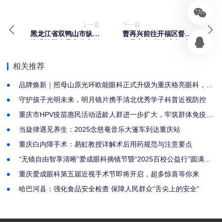
上一篇
下一篇
黑龙江省双鸭山市纵深
曹再兴前往开福区督导
推进校园食品安全专项
食品安全“两个责任”落
整治再排查
实工作
相关推荐
品牌焕新｜照母山原光环欧能眼科正式升级为重庆格亮眼科，团
队不变，初心不改
守护孩子光明未来，明月镜片携手清北优秀学子科普近视防控
重庆市HPV疫苗惠民活动适龄人群进一步扩大，牢筑群体免疫屏
障
当旋律遇见养生：2025念慈菴音乐大篷车到达重庆站
重庆白内障手术：易虹教授详解术后用药规范与注意要点
“无镜自由智享清晰”爱成眼科摘镜节暨“2025百校公益行”圆满收
官，开启公益与技术创新双引擎
重庆爱成眼科第五届近视手术节即将开启，超多惊喜等你来
哈巴河县：强化食品安全检查 保障人民群众“舌尖上的安全”