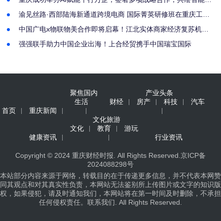
业新图景
渝见丝路·西部陆海新通道跨境电商 国际菁英研修班在重庆工商
大学开班
中国广电x物联物美合作即将启幕！江北实体商家经济复苏机遇
来了
强强联手助力中国企业出海！上合经贸携手中国瑞宝国际
聚焦国内
产业头条
生活
财经
房产
科技
汽车
首页
重庆新闻
文化旅游
文化
教育
游玩
健康资讯
行业资讯
Copyright © 2024
重庆财经时报
. All Rights Reserved.
京ICP备
2024088298号
本站部分内容来源于网络，转载目的在于传递更多信息，并不代表本网赞
同其观点和对其真实性负责，本网站无法鉴别所上传图片或文字的知识版
权，如果侵犯，请及时通知我们，本网站将在第一时间及时删除，不承担
任何侵权责任。
联系我们
. All Rights Reserved.