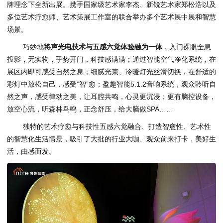
牌理念下全新出展。携手国家级艺术家李杰、新锐艺术家郑松浩以及
多位艺术疗愈师、艺术策展工作室的联合举办多个艺术展中展和智慧
场景。
巧妙地
将声光电技术与五感六觉体验融为一体
，入门裸眼全息
投影，无实物，手势开门，科技感满满；通过智能空气净化系统，在
展区内即可感受自然之息；细腻光束、冷暖灯光丝滑切换，在舒适的
彩灯中放松自己，感受”智”愈；盈趣智能5.1.2音响系统，观众聆听自
然之声，感受律动之美，让耳腔共鸣，心灵更沉浸；更有脑控设备，
放空心流，听森林鸟鸣，正念舒压，给大脑做SPA……
独特的艺术疗愈与科技性五感六觉融合、打造智愈性、艺术性
的智慧化生活情景，吸引了大批的行业大咖、观众前来打卡，美好生
活，由感而发。