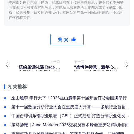
本站部分内容来源于网络，转载目的在于传递更多信息，并不代表本网赞
同其观点和对其真实性负责，本网站无法鉴别所上传图片或文字的知识版
权，如果侵犯，请及时通知我们，本网站将在第一时间及时删除，不承担
任何侵权责任。
赞 (
)
0
上一篇
下一篇
缤纷圣诞礼遇 Rado 瑞
“柔情伴诗意，新年心祝
士雷达表与您耀启时光
福”，可心柔助你柔软过
大年
相关推荐
巫山脆李 李行天下！2026巫山脆李第十届开园订货会圆满举行
第十一届数据分析行业大会在重庆盛大开幕 ——多项行业首创成
果集中发布
中国台球俱乐部职业联赛（CBL）正式启动 打造台球职业化发展
新标杆
策马扬鞭｜Juno Markets 2026交易员技术峰会重庆站精彩回顾
重庆成功举办AI赋能千行万企，签署多项战略合作，共绘智能商