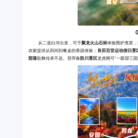
从二道白河出发，可于
聚龙火山石林
体验围炉煮茶，
农家提供从田间到餐桌的香甜体验；
良田百世运动假日景
部落
歌舞传承不息。登珲春
防川景区
龙虎阁可“一眼望三国