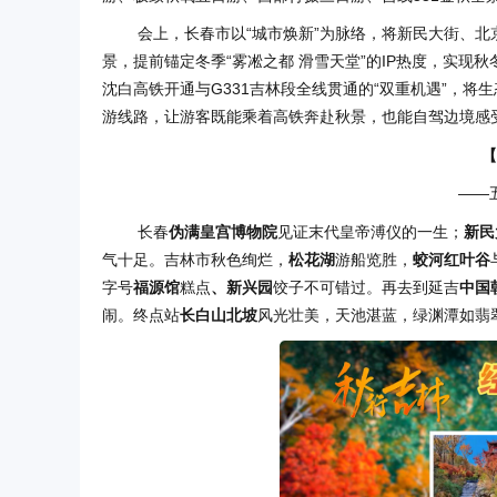
会上，长春市以“城市焕新”为脉络，将新民大街、
景，提前锚定冬季“雾凇之都 滑雪天堂”的IP热度，实现
沈白高铁开通与G331吉林段全线贯通的“双重机遇”，将
游线路，让游客既能乘着高铁奔赴秋景，也能自驾边境感
【
——
长春
伪满皇宫博物院
见证末代皇帝溥仪的一生；
新民
气十足。吉林市秋色绚烂，
松花湖
游船览胜，
蛟河红叶谷
字号
福源馆
糕点
、新兴园
饺子不可错过。再去到延吉
中国
闹。终点站
长白山北坡
风光壮美，天池湛蓝，绿渊潭如翡