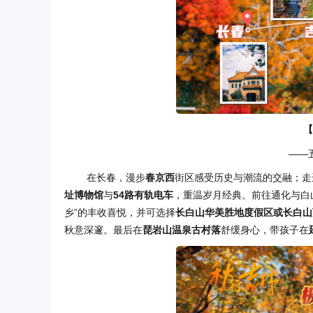
【
——
在长春，漫步
春京西
街区感受历史与潮流的交融；走
址博物馆
与
54路有轨电车
，重温岁月经典。前往通化与白
乡”的丰收喜悦，并可选择
长白山华美胜地度假区或长白山
秋意深邃。最后在
琵岩山温泉古村落
舒缓身心，带孩子在