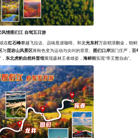
②风情图们江 自驾五日游
或在
红石峰
攀越飞拉达、品味悬崖咖啡。和龙
光东村
万亩稻浪翻金，朝鲜
区
与
琵岩山风景区
将秋色变为运动与尖叫的背景。
图们口岸
国门庄严，
百
”，
东北虎豹自然科普馆
展现森林王者雄姿，
海鲜街
实现“帝王蟹自由”。