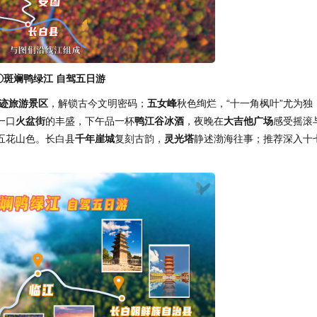
①斑斓鸭绿江 自驾五日游
迹旅游景区
，解锁古今文明密码；
五女峰
秋色绚烂，“十一角枫叶”尤为独
一口
火盆街
的丰盛，下午品一杯
鸭江谷冰酒
，夜晚在
大吉他广场
感受摇滚
五花山色。长白县
千年崖城
复刻古韵，
灵光塔
静述渤海往事；推荐深入十