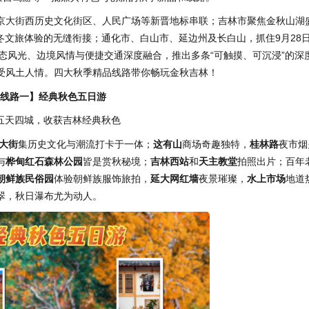
北京大街西历史文化街区、人民广场等新晋地标串联；吉林市聚焦金秋山湖
秋冬文旅体验的无缝衔接；通化市、白山市、延边州及长白山，抓住9月28
生态风光、边境风情与便捷交通深度融合，推出多条“可触摸、可沉浸”的深
受风土人情。四大秋季精品线路带你畅玩金秋吉林！
线路一】经典秋色五日游
五天四城，收获吉林经典秋色
大街
集历史文化与潮流打卡于一体；
这有山
商场奇趣独特，
桂林路
夜市烟
与
桦甸红石森林公园
皆是赏秋秘境；
吉林西站
和
天主教堂
拍照出片；百年
朝鲜族民俗园
体验朝鲜族服饰旅拍，
延大网红墙
夜景璀璨，
水上市场
地道
翠，秋日瀑布尤为动人。