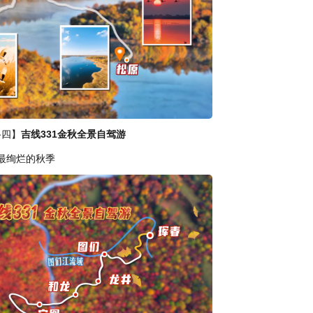
路四】
吉线331金秋全景自驾游
起最绚烂的秋季