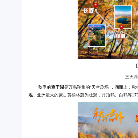
【
——三天两
秋季的
查干湖
是万鸟翔集的“天空剧场”，湖面上，
地
，亚洲最大的蒙古黄榆林蔚为壮观，丹顶鹤、白鹤等17