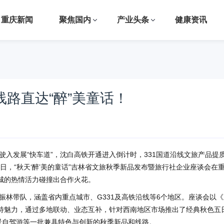
重庆新闻
聚焦国内
产业头条
健康资讯
线路直达“醉”美童话！
入发展“快车道”，沈白高铁开通进入倒计时，331国道沿线文旅产品提
2日，“秋天‘醉’美的童话”吉林省文旅秋季新品发布暨旅行社企业座谈会在
城的热情活力碰撞出合作火花。
振林带队，涵盖省内重点城市、G331及高铁沿线等6个地区。座谈会以《
特魅力，通过多地联动、业态互补，针对西南地区市场推出了经典秋色五
景自驾游等一批兼具特色与创新的秋季新品和线路。