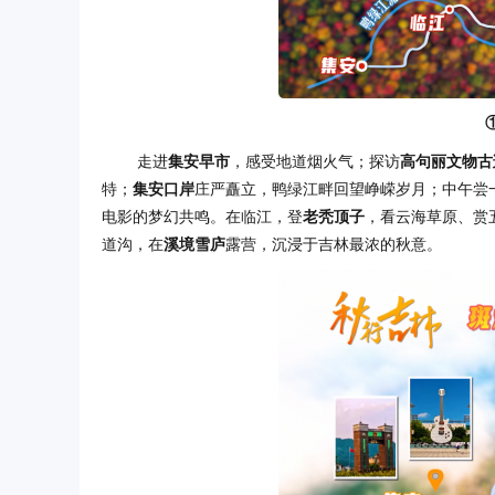
走进
集安早市
，感受地道烟火气；探访
高句丽文物古
特；
集安口岸
庄严矗立，鸭绿江畔回望峥嵘岁月；中午尝
电影的梦幻共鸣。在临江，登
老秃顶子
，看云海草原、赏
道沟，在
溪境雪庐
露营，沉浸于吉林最浓的秋意。