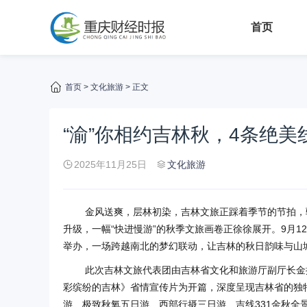
首页
首页
>
文化旅游
> 正文
“渝”你相约吉林秋，4条绝美
2025年11月25日
文化旅游
金风送爽，层林初染，吉林文旅正踩着季节的节拍，驶
升级，一幅“快进慢游”的秋季文旅画卷正徐徐展开。9月1
举办，一场跨越南北的梦幻联动，让吉林的秋日韵味与山
此次吉林文旅代表团由吉林省文化和旅游厅副厅长金
彩缤纷的吉林》省情宣传片为开篇，深度呈现吉林省的独
游、极致秋氧五日游、西部行摄三日游、吉线331金秋全