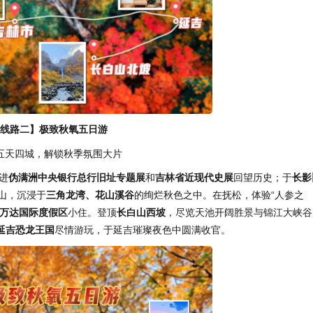
线路二】极致秋氧五日游
五天四城，解锁秋季氛围大片
进
伪满洲
中央
银行总行旧址专题展
和
吉林省近现代史展
回望历史；于
长影
山，沉浸于
三角龙湾、花山溪谷
的绚烂秋色之中。在抚松，体验“人参之
万达国际度假区
小住。登顶
长白山西坡
，尽览天池开阔胜景与锦江大峡谷
延吉恐龙王国
尽情游玩，于延吉璀璨夜色中圆满收官。